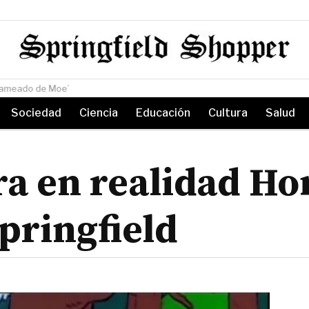
isada en la ‘Taberna de Moe’
Sociedad
Ciencia
Educación
Cultura
Salud
ra en realidad H
pringfield