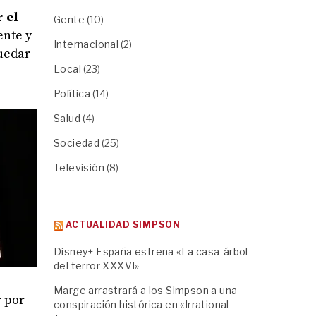
 el
Gente
(10)
ente y
Internacional
(2)
quedar
Local
(23)
Política
(14)
Salud
(4)
Sociedad
(25)
Televisión
(8)
ACTUALIDAD SIMPSON
Disney+ España estrena «La casa-árbol
del terror XXXVI»
Marge arrastrará a los Simpson a una
r por
conspiración histórica en «Irrational