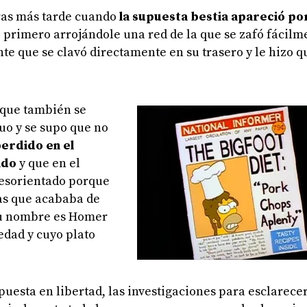
oras más tarde cuando
la supuesta bestia apareció por
, primero arrojándole una red de la que se zafó fácilm
te que se clavó directamente en su trasero y le hizo 
 que también se
duo y se supo que no
perdido en el
ado
y que en el
desorientado porque
las que acababa de
su nombre es Homer
edad y cuyo plato
 puesta en libertad, las investigaciones para esclarece