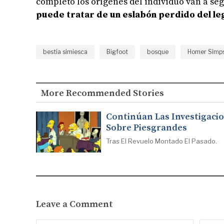
completo los orígenes del individuo van a se
puede tratar de un eslabón perdido del l
bestia simiesca
Bigfoot
bosque
Homer Simp
More Recommended Stories
Continúan Las Investigaci
Sobre Piesgrandes
Tras El Revuelo Montado El Pasado.
Leave a Comment