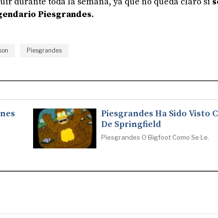
guir durante toda la semana, ya que no queda claro si
s
egendario Piesgrandes
.
son
Piesgrandes
ones
Piesgrandes Ha Sido Visto 
De Springfield
Piesgrandes O Bigfoot Como Se Le.