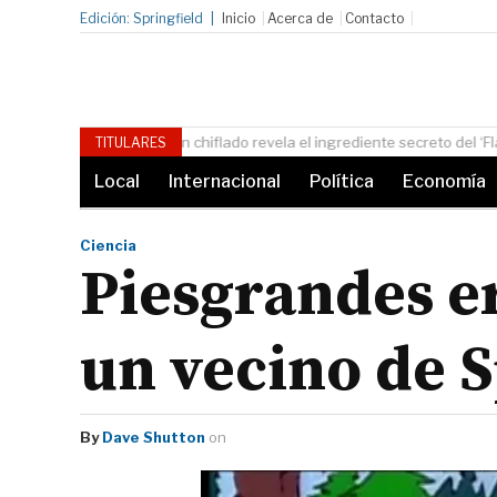
Edición: Springfield
Inicio
Acerca de
Contacto
La banda Aerosmith actúa de forma improv
TITULARES
Local
Internacional
Política
Economía
Ciencia
Piesgrandes e
un vecino de S
By
Dave Shutton
on