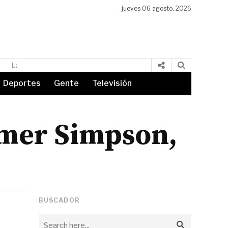
jueves 06 agosto, 2026
El alcalde Quimby declara oficialmente el «Día del Flameado de
Deportes
Gente
Televisión
omer Simpson,
BUSCADOR