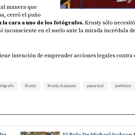
tal manera que
a, cerró el puño
 la cara a uno de los fotógrafos
. Krusty sólo necesit
 inconsciente en el suelo ante la mirada incrédula de
tiene intención de emprender acciones legales contra 
otógrafo
Krusty
Krusty el payaso
paparazzi
puñetazo
 De
El Bulo De Michael Jackson