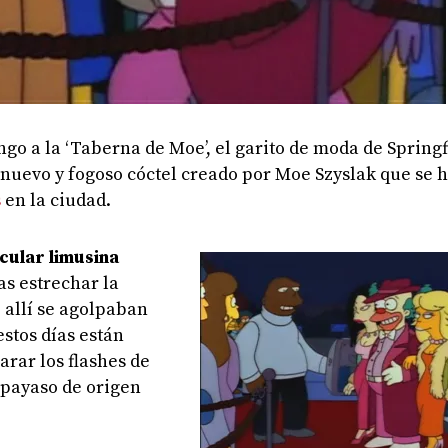
go a la ‘Taberna de Moe’, el garito de moda de Springf
 nuevo y fogoso cóctel creado por Moe Szyslak que se 
s
en la ciudad.
cular limusina
as estrechar la
e allí se agolpaban
estos días están
rar los flashes de
 payaso de origen