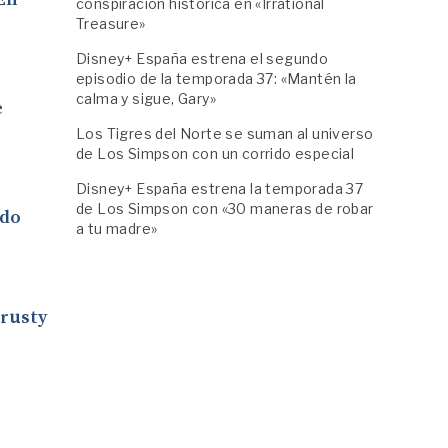
conspiración histórica en «Irrational
Treasure»
Disney+ España estrena el segundo
episodio de la temporada 37: «Mantén la
calma y sigue, Gary»
e
Los Tigres del Norte se suman al universo
de Los Simpson con un corrido especial
Disney+ España estrena la temporada 37
de Los Simpson con «30 maneras de robar
ado
a tu madre»
Krusty