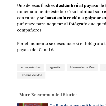
Uno de esos flashes
deslumbró al payaso
de 
inmediatamente éste borró su habitual sonris
con rabia y
se lanzó enfurecido a golpear en
puñetazo para noquear al fotógrafo que quedó
compañeros.
Por el momento se desconoce si el fotógrafo 
payaso del Canal 6.
acompañantes
agresión
Flameado de Moe
f
Taberna de Moe
More Recommended Stories
La Banda Aerosmith Actúa