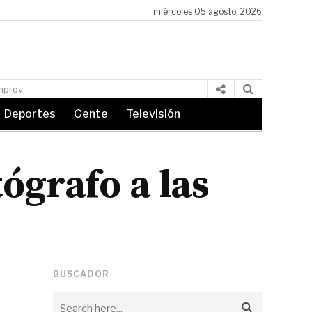
miércoles 05 agosto, 2026
El alcalde Quimby declara oficialmente el «Día del Flameado de M
Deportes
Gente
Televisión
ógrafo a las
BUSCADOR