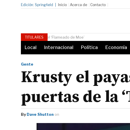
Edición: Springfield
Inicio
Acerca de
Contacto
La banda Aerosmith actúa de forma improvi
TITULARES
Local
Internacional
Política
Economía
Gente
Krusty el paya
puertas de la 
By
Dave Shutton
on