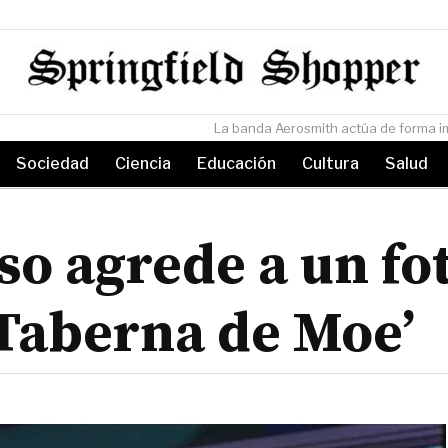
sada en la ‘Taberna de Moe’
Sociedad
Ciencia
Educación
Cultura
Salud
so agrede a un fot
‘Taberna de Moe’