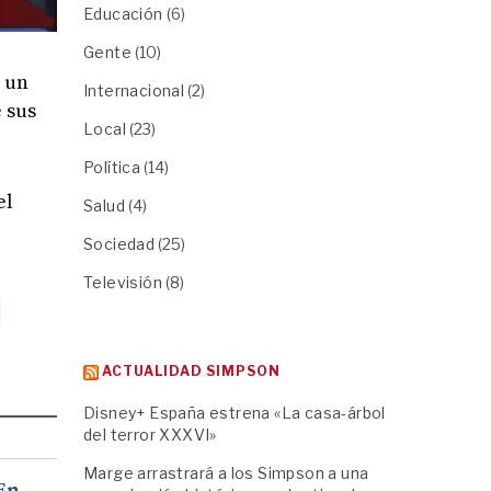
Educación
(6)
Gente
(10)
ó un
Internacional
(2)
 sus
Local
(23)
Política
(14)
el
Salud
(4)
Sociedad
(25)
Televisión
(8)
ACTUALIDAD SIMPSON
Disney+ España estrena «La casa-árbol
del terror XXXVI»
Marge arrastrará a los Simpson a una
 En