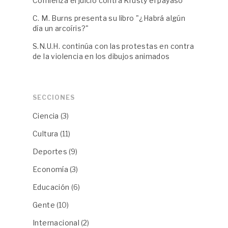
Comienza el juicio contra Krusty el payaso
C. M. Burns presenta su libro "¿Habrá algún
día un arcoíris?"
S.N.U.H. continúa con las protestas en contra
de la violencia en los dibujos animados
SECCIONES
Ciencia
(3)
Cultura
(11)
Deportes
(9)
Economía
(3)
Educación
(6)
Gente
(10)
Internacional
(2)