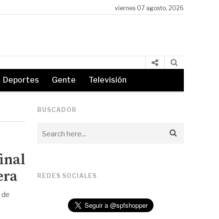
viernes 07 agosto, 2026
mith actúa de forma improvisada en la ‘Taberna de Moe’
Deportes
Gente
Televisión
BUSCADOR
final
era
REDES SOCIALES
 de