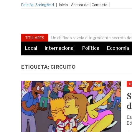
Edición: Springfield
Inicio
Acerca de
Contacto
Un chiflado revela el ingrediente secreto del ‘Flameado de Moe’
TITULARES
Local
Internacional
Política
Economía
ETIQUETA:
CIRCUITO
D
S
d
Es
Bó