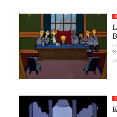
S
L
B
La
do
Da
G
K