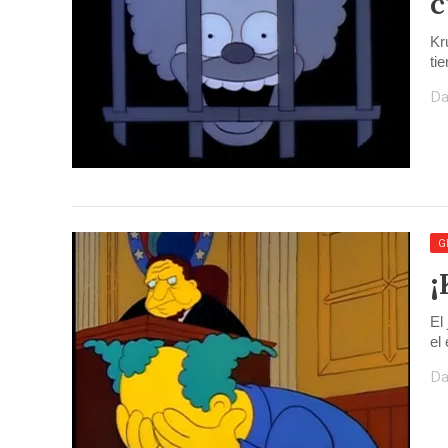
c
Kr
ti
Da
G
¡
El
el
Da