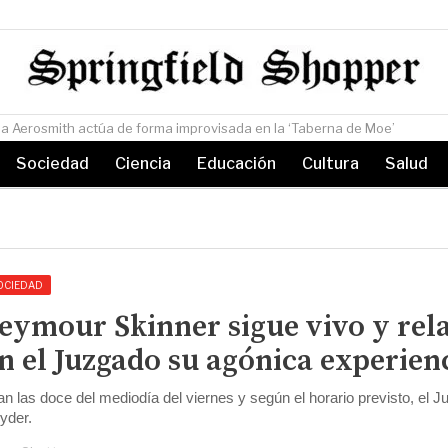
sada en la ‘Taberna de Moe’
Sociedad
Ciencia
Educación
Cultura
Salud
OCIEDAD
eymour Skinner sigue vivo y rel
n el Juzgado su agónica experien
an las doce del mediodía del viernes y según el horario previsto, el J
yder.