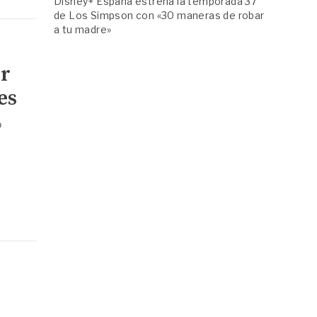
Disney+ España estrena la temporada 37
de Los Simpson con «30 maneras de robar
a tu madre»
or
es
o