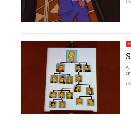
Da
S
S
A 
en
Da