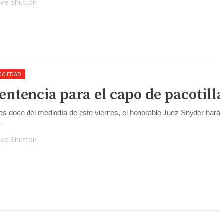
ve Shutton
OCIEDAD
entencia para el capo de pacotill
las doce del mediodía de este viernes, el honorable Juez Snyder hará
.
ve Shutton