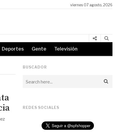
viernes 07 agosto, 2026
El alcalde Quimby declara oficialmente el «Día del Flameado de M
Deportes
Gente
Televisión
BUSCADOR
ata
cia
REDES SOCIALES
uez