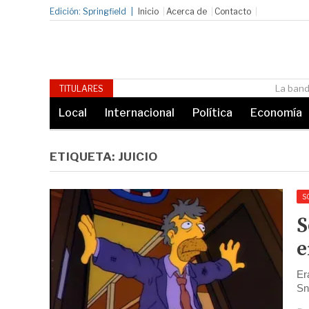
Edición: Springfield
Inicio
Acerca de
Contacto
La banda Aerosmith actúa de forma improvi
TITULARES
Local
Internacional
Política
Economía
ETIQUETA:
JUICIO
S
S
e
Er
Sn