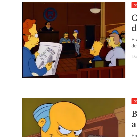
S
C
d
Es
de
Da
S
B
a
En