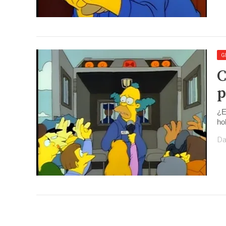
G
C
p
¿E
ho
Da