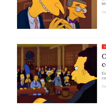
Mo
Da
S
C
c
Es
co
Da