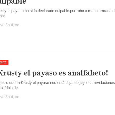
ulpable
usty el payaso ha sido declarado culpable por robo a mano armada d
enda.
ve Shutton
ENTE
Krusty el payaso es analfabeto!
 juicio contra Krusty el payaso nos está dejando jugosas revelacione
 ex-ídolo de.
ve Shutton