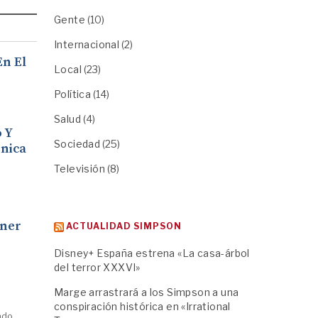
Gente
(10)
Internacional
(2)
En El
Local
(23)
Política
(14)
Salud
(4)
 Y
Sociedad
(25)
ónica
Televisión
(8)
nner
ACTUALIDAD SIMPSON
Disney+ España estrena «La casa-árbol
del terror XXXVI»
Marge arrastrará a los Simpson a una
conspiración histórica en «Irrational
ndo.