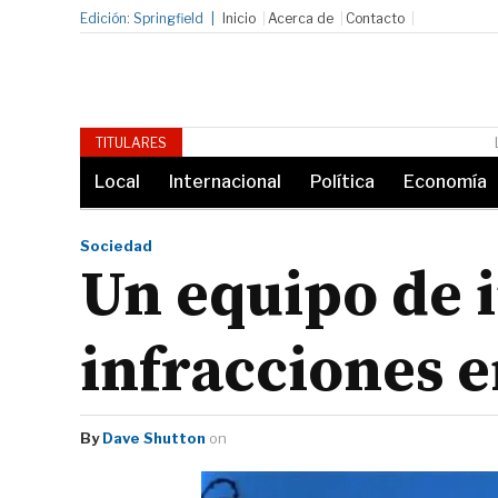
Edición: Springfield
Inicio
Acerca de
Contacto
La banda Aerosmith actúa de forma improvi
TITULARES
Local
Internacional
Política
Economía
Sociedad
Un equipo de 
infracciones e
By
Dave Shutton
on