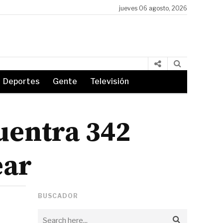
jueves 06 agosto, 2026
El alcalde Quimby declara oficialmente el «Día del Flameado de M
Deportes
Gente
Televisión
uentra 342
ear
BUSCADOR