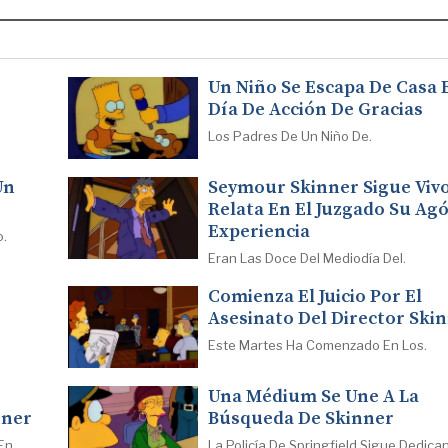
Un Niño Se Escapa De Casa 
Día De Acción De Gracias
Los Padres De Un Niño De.
Un
Seymour Skinner Sigue Vivo
Relata En El Juzgado Su Ag
Experiencia
o.
Eran Las Doce Del Mediodía Del.
Comienza El Juicio Por El
Asesinato Del Director Ski
Este Martes Ha Comenzado En Los.
Una Médium Se Une A La
nner
Búsqueda De Skinner
En.
La Policía De Springfield Sigue Dedica