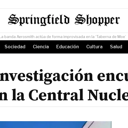
sada en la ‘Taberna de Moe’
Sociedad
Ciencia
Educación
Cultura
Salud
investigación enc
n la Central Nucl